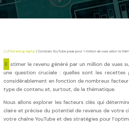
/
Marketing digital
/ Combien YouTube paye pour 1 million de vues selon la thé
Estimer le revenu généré par un million de vues sur YouTube peut s’avérer déroutant. L’essor fulgurant des créateurs de contenu sur YouTube a fait naître
une question cruciale : quelles sont les recettes
considérablement en fonction de nombreux facteurs
type de contenu et, surtout, de la thématique.
Nous allons explorer les facteurs clés qui détermin
claire et précise du potentiel de revenus de votre c
votre chaîne YouTube et des stratégies pour l’optim